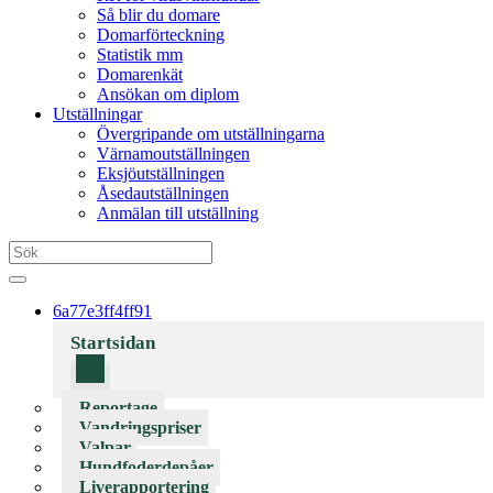
Så blir du domare
Domarförteckning
Statistik mm
Domarenkät
Ansökan om diplom
Utställningar
Övergripande om utställningarna
Värnamoutställningen
Eksjöutställningen
Åsedautställningen
Anmälan till utställning
6a77e3ff4ff91
Startsidan
Reportage
Vandringspriser
Valpar
Hundfoderdepåer
Liverapportering