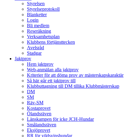
Styrelsen
Styrelseprotokoll
Blanketter
Login
Bli medlem
Reseräkning
Verksamhetsplan
Klubbens förtjänsttecken
Avelsråd
Stadgar
Jaktprov
Hem jaktprov
Web-anmälan alla jaktprov
Kriterier för att döma prov av mästerskapskaraktär
Så här går ett jaktprov till
Klubbuttagning till DM tillika Klubbmästerskap
DM
SM
Räv-SM
Kostaprovet
Ölandsräven
Länskampen för icke JCH-Hundar
Smålandsräven
Eksjöprovet
RR för vildsvinshundar