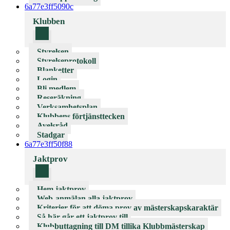
6a77e3ff5090c
Klubben
Styrelsen
Styrelseprotokoll
Blanketter
Login
Bli medlem
Reseräkning
Verksamhetsplan
Klubbens förtjänsttecken
Avelsråd
Stadgar
6a77e3ff50f88
Jaktprov
Hem jaktprov
Web-anmälan alla jaktprov
Kriterier för att döma prov av mästerskapskaraktär
Så här går ett jaktprov till
Klubbuttagning till DM tillika Klubbmästerskap