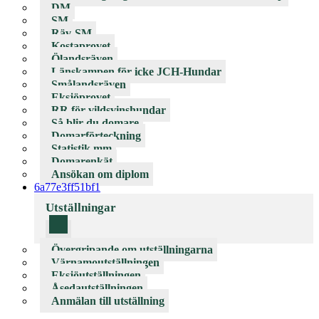
DM
SM
Räv-SM
Kostaprovet
Ölandsräven
Länskampen för icke JCH-Hundar
Smålandsräven
Eksjöprovet
RR för vildsvinshundar
Så blir du domare
Domarförteckning
Statistik mm
Domarenkät
Ansökan om diplom
6a77e3ff51bf1
Utställningar
Övergripande om utställningarna
Värnamoutställningen
Eksjöutställningen
Åsedautställningen
Anmälan till utställning