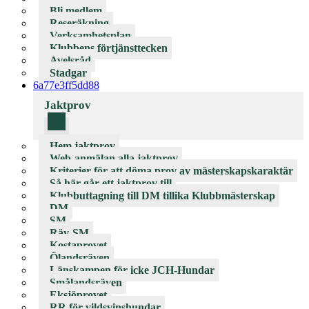
Bli medlem
Reseräkning
Verksamhetsplan
Klubbens förtjänsttecken
Avelsråd
Stadgar
6a77e3ff5dd88
Jaktprov
Hem jaktprov
Web-anmälan alla jaktprov
Kriterier för att döma prov av mästerskapskaraktär
Så här går ett jaktprov till
Klubbuttagning till DM tillika Klubbmästerskap
DM
SM
Räv-SM
Kostaprovet
Ölandsräven
Länskampen för icke JCH-Hundar
Smålandsräven
Eksjöprovet
RR för vildsvinshundar