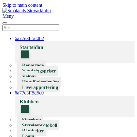
Skip to main content
Meny
6a77e3ff5d0b2
Startsidan
Reportage
Vandringspriser
Valpar
Hundfoderdepåer
Liverapportering
6a77e3ff5d5c0
Klubben
Styrelsen
Styrelseprotokoll
Blanketter
Login