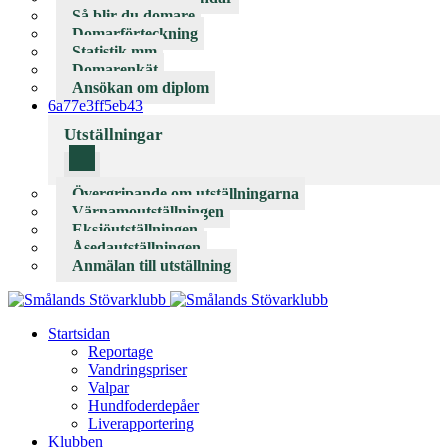
Så blir du domare
Domarförteckning
Statistik mm
Domarenkät
Ansökan om diplom
6a77e3ff5eb43
Utställningar
Övergripande om utställningarna
Värnamoutställningen
Eksjöutställningen
Åsedautställningen
Anmälan till utställning
Startsidan
Reportage
Vandringspriser
Valpar
Hundfoderdepåer
Liverapportering
Klubben