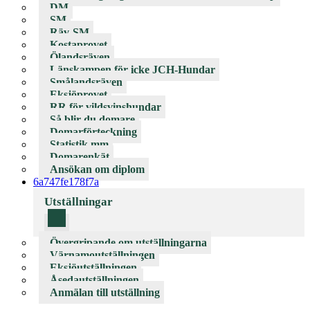
DM
SM
Räv-SM
Kostaprovet
Ölandsräven
Länskampen för icke JCH-Hundar
Smålandsräven
Eksjöprovet
RR för vildsvinshundar
Så blir du domare
Domarförteckning
Statistik mm
Domarenkät
Ansökan om diplom
6a747fe178f7a
Utställningar
Övergripande om utställningarna
Värnamoutställningen
Eksjöutställningen
Åsedautställningen
Anmälan till utställning