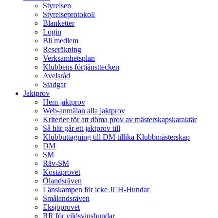
Styrelsen
Styrelseprotokoll
Blanketter
Login
Bli medlem
Reseräkning
Verksamhetsplan
Klubbens förtjänsttecken
Avelsråd
Stadgar
Jaktprov
Hem jaktprov
Web-anmälan alla jaktprov
Kriterier för att döma prov av mästerskapskaraktär
Så här går ett jaktprov till
Klubbuttagning till DM tillika Klubbmästerskap
DM
SM
Räv-SM
Kostaprovet
Ölandsräven
Länskampen för icke JCH-Hundar
Smålandsräven
Eksjöprovet
RR för vildsvinshundar