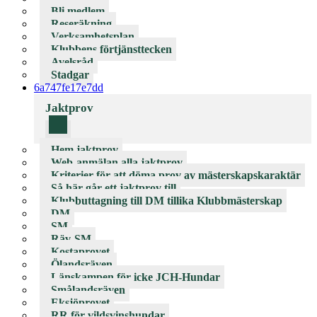
Bli medlem
Reseräkning
Verksamhetsplan
Klubbens förtjänsttecken
Avelsråd
Stadgar
6a747fe17e7dd
Jaktprov
Hem jaktprov
Web-anmälan alla jaktprov
Kriterier för att döma prov av mästerskapskaraktär
Så här går ett jaktprov till
Klubbuttagning till DM tillika Klubbmästerskap
DM
SM
Räv-SM
Kostaprovet
Ölandsräven
Länskampen för icke JCH-Hundar
Smålandsräven
Eksjöprovet
RR för vildsvinshundar