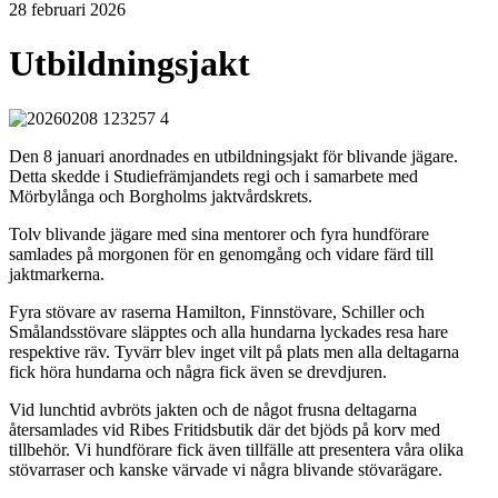
28 februari 2026
Utbildningsjakt
Den 8 januari anordnades en utbildningsjakt för blivande jägare.
Detta skedde i Studiefrämjandets regi och i samarbete med
Mörbylånga och Borgholms jaktvårdskrets.
Tolv blivande jägare med sina mentorer och fyra hundförare
samlades på morgonen för en genomgång och vidare färd till
jaktmarkerna.
Fyra stövare av raserna Hamilton, Finnstövare, Schiller och
Smålandsstövare släpptes och alla hundarna lyckades resa hare
respektive räv. Tyvärr blev inget vilt på plats men alla deltagarna
fick höra hundarna och några fick även se drevdjuren.
Vid lunchtid avbröts jakten och de något frusna deltagarna
återsamlades vid Ribes Fritidsbutik där det bjöds på korv med
tillbehör. Vi hundförare fick även tillfälle att presentera våra olika
stövarraser och kanske värvade vi några blivande stövarägare.