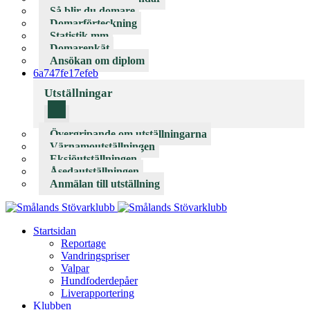
Så blir du domare
Domarförteckning
Statistik mm
Domarenkät
Ansökan om diplom
6a747fe17efeb
Utställningar
Övergripande om utställningarna
Värnamoutställningen
Eksjöutställningen
Åsedautställningen
Anmälan till utställning
Startsidan
Reportage
Vandringspriser
Valpar
Hundfoderdepåer
Liverapportering
Klubben