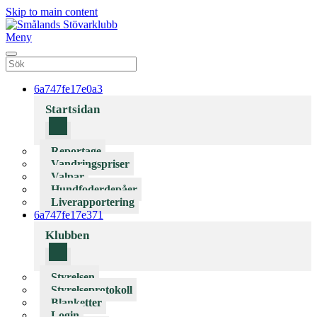
Skip to main content
Meny
6a747fe17e0a3
Startsidan
Reportage
Vandringspriser
Valpar
Hundfoderdepåer
Liverapportering
6a747fe17e371
Klubben
Styrelsen
Styrelseprotokoll
Blanketter
Login