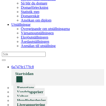
Så blir du domare
Domarförteckning
Statistik mm
Domarenkät
Ansökan om diplom
Utställningar
Övergripande om utställningarna
Värnamoutställningen
Eksjöutställningen
Åsedautställningen
Anmälan till utställning
6a747fe177fc8
Startsidan
Reportage
Vandringspriser
Valpar
Hundfoderdepåer
Liverapportering