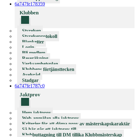
6a747fe178359
Klubben
Styrelsen
Styrelseprotokoll
Blanketter
Login
Bli medlem
Reseräkning
Verksamhetsplan
Klubbens förtjänsttecken
Avelsråd
Stadgar
6a747fe1787c0
Jaktprov
Hem jaktprov
Web-anmälan alla jaktprov
Kriterier för att döma prov av mästerskapskaraktär
Så här går ett jaktprov till
Klubbuttagning till DM tillika Klubbmästerskap