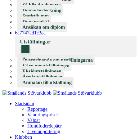
Så blir du domare
Domarförteckning
Statistik mm
Domarenkät
Ansökan om diplom
6a7747ad1c3aa
Utställningar
Övergripande om utställningarna
Värnamoutställningen
Eksjöutställningen
Åsedautställningen
Anmälan till utställning
Startsidan
Reportage
Vandringspriser
Valpar
Hundfoderdepåer
Liverapportering
Klubben