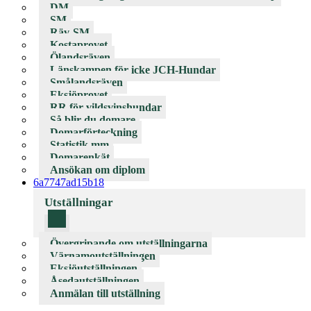
DM
SM
Räv-SM
Kostaprovet
Ölandsräven
Länskampen för icke JCH-Hundar
Smålandsräven
Eksjöprovet
RR för vildsvinshundar
Så blir du domare
Domarförteckning
Statistik mm
Domarenkät
Ansökan om diplom
6a7747ad15b18
Utställningar
Övergripande om utställningarna
Värnamoutställningen
Eksjöutställningen
Åsedautställningen
Anmälan till utställning