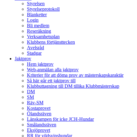
Styrelsen
Styrelseprotokoll
Blanketter
Login
Bli medlem
Reseräkning
Verksamhetsplan
Klubbens förtjänsttecken
Avelsråd
Stadgar
Jaktprov
Hem jaktprov
Web-anmälan alla jaktprov
Kriterier för att döma prov av mästerskapskaraktär
Så här går ett jaktprov till
Klubbuttagning till DM tillika Klubbmästerskap
DM
SM
Räv-SM
Kostaprovet
Ölandsräven
Länskampen för icke JCH-Hundar
Smålandsräven
Eksjöprovet
RR för vildsvinshundar