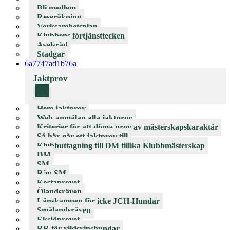
Bli medlem
Reseräkning
Verksamhetsplan
Klubbens förtjänsttecken
Avelsråd
Stadgar
6a7747ad1b76a
Jaktprov
Hem jaktprov
Web-anmälan alla jaktprov
Kriterier för att döma prov av mästerskapskaraktär
Så här går ett jaktprov till
Klubbuttagning till DM tillika Klubbmästerskap
DM
SM
Räv-SM
Kostaprovet
Ölandsräven
Länskampen för icke JCH-Hundar
Smålandsräven
Eksjöprovet
RR för vildsvinshundar