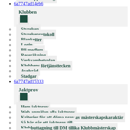
6a7747ad14eb6
Klubben
Styrelsen
Styrelseprotokoll
Blanketter
Login
Bli medlem
Reseräkning
Verksamhetsplan
Klubbens förtjänsttecken
Avelsråd
Stadgar
6a7747ad15333
Jaktprov
Hem jaktprov
Web-anmälan alla jaktprov
Kriterier för att döma prov av mästerskapskaraktär
Så här går ett jaktprov till
Klubbuttagning till DM tillika Klubbmästerskap