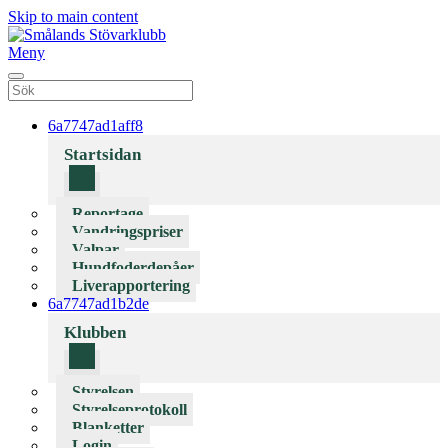
Skip to main content
Meny
6a7747ad1aff8
Startsidan
Reportage
Vandringspriser
Valpar
Hundfoderdepåer
Liverapportering
6a7747ad1b2de
Klubben
Styrelsen
Styrelseprotokoll
Blanketter
Login