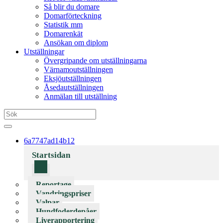
Så blir du domare
Domarförteckning
Statistik mm
Domarenkät
Ansökan om diplom
Utställningar
Övergripande om utställningarna
Värnamoutställningen
Eksjöutställningen
Åsedautställningen
Anmälan till utställning
6a7747ad14b12
Startsidan
Reportage
Vandringspriser
Valpar
Hundfoderdepåer
Liverapportering