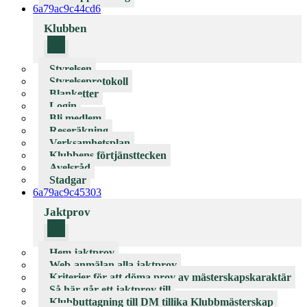
6a79ac9c44cd6
Klubben
Styrelsen
Styrelseprotokoll
Blanketter
Login
Bli medlem
Reseräkning
Verksamhetsplan
Klubbens förtjänsttecken
Avelsråd
Stadgar
6a79ac9c45303
Jaktprov
Hem jaktprov
Web-anmälan alla jaktprov
Kriterier för att döma prov av mästerskapskaraktär
Så här går ett jaktprov till
Klubbuttagning till DM tillika Klubbmästerskap