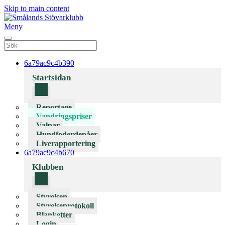
Skip to main content
Meny
6a79ac9c4b390
Startsidan
Reportage
Vandringspriser
Valpar
Hundfoderdepåer
Liverapportering
6a79ac9c4b670
Klubben
Styrelsen
Styrelseprotokoll
Blanketter
Login