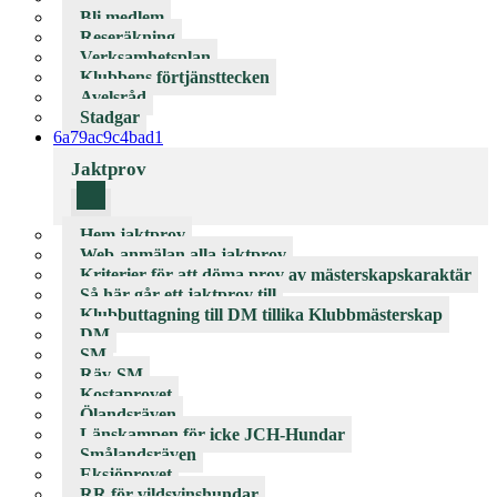
Bli medlem
Reseräkning
Verksamhetsplan
Klubbens förtjänsttecken
Avelsråd
Stadgar
6a79ac9c4bad1
Jaktprov
Hem jaktprov
Web-anmälan alla jaktprov
Kriterier för att döma prov av mästerskapskaraktär
Så här går ett jaktprov till
Klubbuttagning till DM tillika Klubbmästerskap
DM
SM
Räv-SM
Kostaprovet
Ölandsräven
Länskampen för icke JCH-Hundar
Smålandsräven
Eksjöprovet
RR för vildsvinshundar