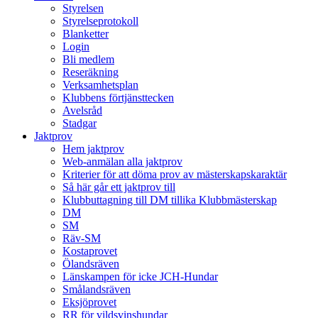
Styrelsen
Styrelseprotokoll
Blanketter
Login
Bli medlem
Reseräkning
Verksamhetsplan
Klubbens förtjänsttecken
Avelsråd
Stadgar
Jaktprov
Hem jaktprov
Web-anmälan alla jaktprov
Kriterier för att döma prov av mästerskapskaraktär
Så här går ett jaktprov till
Klubbuttagning till DM tillika Klubbmästerskap
DM
SM
Räv-SM
Kostaprovet
Ölandsräven
Länskampen för icke JCH-Hundar
Smålandsräven
Eksjöprovet
RR för vildsvinshundar