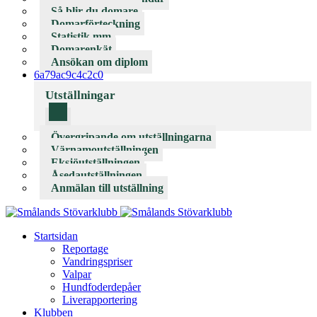
Så blir du domare
Domarförteckning
Statistik mm
Domarenkät
Ansökan om diplom
6a79ac9c4c2c0
Utställningar
Övergripande om utställningarna
Värnamoutställningen
Eksjöutställningen
Åsedautställningen
Anmälan till utställning
Startsidan
Reportage
Vandringspriser
Valpar
Hundfoderdepåer
Liverapportering
Klubben