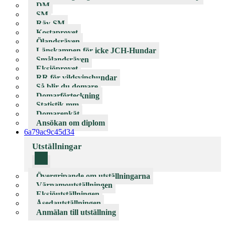
DM
SM
Räv-SM
Kostaprovet
Ölandsräven
Länskampen för icke JCH-Hundar
Smålandsräven
Eksjöprovet
RR för vildsvinshundar
Så blir du domare
Domarförteckning
Statistik mm
Domarenkät
Ansökan om diplom
6a79ac9c45d34
Utställningar
Övergripande om utställningarna
Värnamoutställningen
Eksjöutställningen
Åsedautställningen
Anmälan till utställning