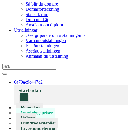
Så blir du domare
Domarförteckning
Statistik mm
Domarenkät
Ansökan om diplom
Utställningar
Övergripande om utställningarna
Värnamoutställningen
Eksjöutställningen
Åsedautställningen
Anmälan till utställning
6a79ac9c447c2
Startsidan
Reportage
Vandringspriser
Valpar
Hundfoderdepåer
Liverapportering