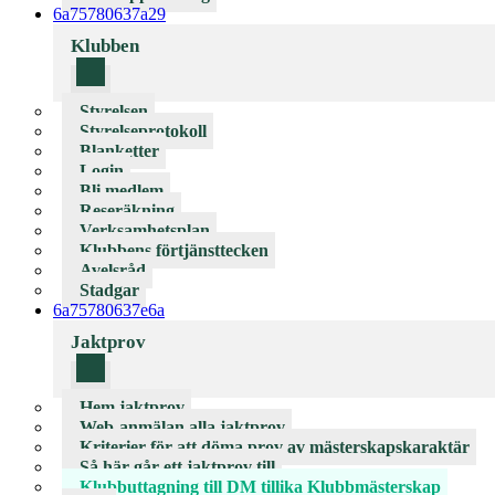
6a75780637a29
Klubben
Styrelsen
Styrelseprotokoll
Blanketter
Login
Bli medlem
Reseräkning
Verksamhetsplan
Klubbens förtjänsttecken
Avelsråd
Stadgar
6a75780637e6a
Jaktprov
Hem jaktprov
Web-anmälan alla jaktprov
Kriterier för att döma prov av mästerskapskaraktär
Så här går ett jaktprov till
Klubbuttagning till DM tillika Klubbmästerskap