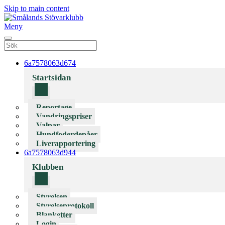
Skip to main content
Meny
6a7578063d674
Startsidan
Reportage
Vandringspriser
Valpar
Hundfoderdepåer
Liverapportering
6a7578063d944
Klubben
Styrelsen
Styrelseprotokoll
Blanketter
Login