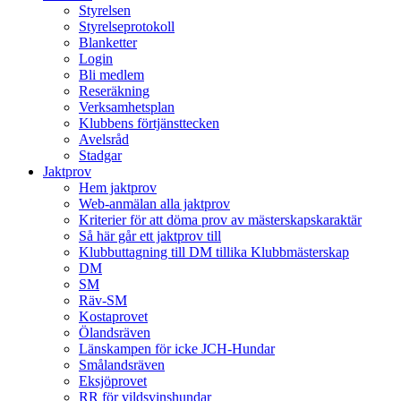
Styrelsen
Styrelseprotokoll
Blanketter
Login
Bli medlem
Reseräkning
Verksamhetsplan
Klubbens förtjänsttecken
Avelsråd
Stadgar
Jaktprov
Hem jaktprov
Web-anmälan alla jaktprov
Kriterier för att döma prov av mästerskapskaraktär
Så här går ett jaktprov till
Klubbuttagning till DM tillika Klubbmästerskap
DM
SM
Räv-SM
Kostaprovet
Ölandsräven
Länskampen för icke JCH-Hundar
Smålandsräven
Eksjöprovet
RR för vildsvinshundar