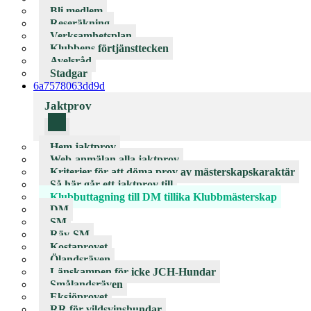
Bli medlem
Reseräkning
Verksamhetsplan
Klubbens förtjänsttecken
Avelsråd
Stadgar
6a7578063dd9d
Jaktprov
Hem jaktprov
Web-anmälan alla jaktprov
Kriterier för att döma prov av mästerskapskaraktär
Så här går ett jaktprov till
Klubbuttagning till DM tillika Klubbmästerskap
DM
SM
Räv-SM
Kostaprovet
Ölandsräven
Länskampen för icke JCH-Hundar
Smålandsräven
Eksjöprovet
RR för vildsvinshundar