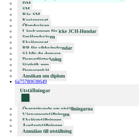
DM
SM
Räv-SM
Kostaprovet
Ölandsräven
Länskampen för icke JCH-Hundar
Smålandsräven
Eksjöprovet
RR för vildsvinshundar
Så blir du domare
Domarförteckning
Statistik mm
Domarenkät
Ansökan om diplom
6a75780638649
Utställningar
Övergripande om utställningarna
Värnamoutställningen
Eksjöutställningen
Åsedautställningen
Anmälan till utställning