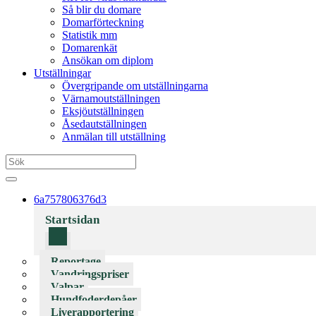
Så blir du domare
Domarförteckning
Statistik mm
Domarenkät
Ansökan om diplom
Utställningar
Övergripande om utställningarna
Värnamoutställningen
Eksjöutställningen
Åsedautställningen
Anmälan till utställning
6a757806376d3
Startsidan
Reportage
Vandringspriser
Valpar
Hundfoderdepåer
Liverapportering