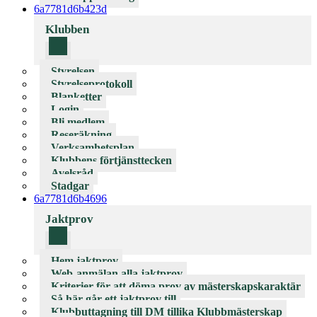
6a7781d6b423d
Klubben
Styrelsen
Styrelseprotokoll
Blanketter
Login
Bli medlem
Reseräkning
Verksamhetsplan
Klubbens förtjänsttecken
Avelsråd
Stadgar
6a7781d6b4696
Jaktprov
Hem jaktprov
Web-anmälan alla jaktprov
Kriterier för att döma prov av mästerskapskaraktär
Så här går ett jaktprov till
Klubbuttagning till DM tillika Klubbmästerskap