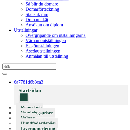
Så blir du domare
Domarförteckning
Statistik mm
Domarenkät
Ansökan om diplom
Utställningar
Övergripande om utställningarna
Värnamoutställningen
Eksjöutställningen
Åsedautställningen
Anmälan till utställning
6a7781d6b3ea3
Startsidan
Reportage
Vandringspriser
Valpar
Hundfoderdepåer
Liverapportering