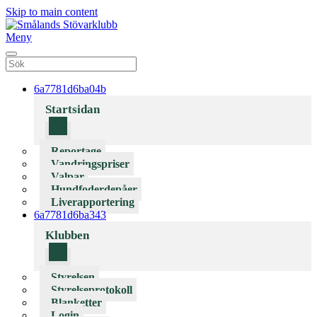
Skip to main content
Meny
6a7781d6ba04b
Startsidan
Reportage
Vandringspriser
Valpar
Hundfoderdepåer
Liverapportering
6a7781d6ba343
Klubben
Styrelsen
Styrelseprotokoll
Blanketter
Login