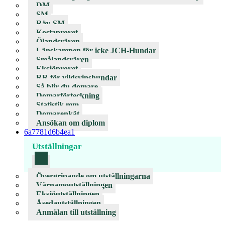
DM
SM
Räv-SM
Kostaprovet
Ölandsräven
Länskampen för icke JCH-Hundar
Smålandsräven
Eksjöprovet
RR för vildsvinshundar
Så blir du domare
Domarförteckning
Statistik mm
Domarenkät
Ansökan om diplom
6a7781d6b4ea1
Utställningar
Övergripande om utställningarna
Värnamoutställningen
Eksjöutställningen
Åsedautställningen
Anmälan till utställning