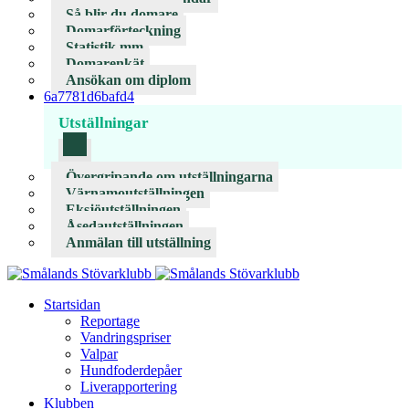
Så blir du domare
Domarförteckning
Statistik mm
Domarenkät
Ansökan om diplom
6a7781d6bafd4
Utställningar
Övergripande om utställningarna
Värnamoutställningen
Eksjöutställningen
Åsedautställningen
Anmälan till utställning
Startsidan
Reportage
Vandringspriser
Valpar
Hundfoderdepåer
Liverapportering
Klubben