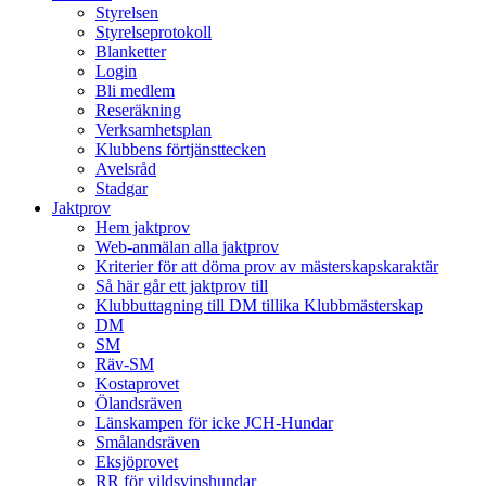
Styrelsen
Styrelseprotokoll
Blanketter
Login
Bli medlem
Reseräkning
Verksamhetsplan
Klubbens förtjänsttecken
Avelsråd
Stadgar
Jaktprov
Hem jaktprov
Web-anmälan alla jaktprov
Kriterier för att döma prov av mästerskapskaraktär
Så här går ett jaktprov till
Klubbuttagning till DM tillika Klubbmästerskap
DM
SM
Räv-SM
Kostaprovet
Ölandsräven
Länskampen för icke JCH-Hundar
Smålandsräven
Eksjöprovet
RR för vildsvinshundar