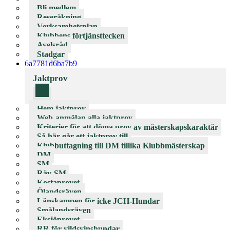
Bli medlem
Reseräkning
Verksamhetsplan
Klubbens förtjänsttecken
Avelsråd
Stadgar
6a7781d6ba7b9
Jaktprov
Hem jaktprov
Web-anmälan alla jaktprov
Kriterier för att döma prov av mästerskapskaraktär
Så här går ett jaktprov till
Klubbuttagning till DM tillika Klubbmästerskap
DM
SM
Räv-SM
Kostaprovet
Ölandsräven
Länskampen för icke JCH-Hundar
Smålandsräven
Eksjöprovet
RR för vildsvinshundar