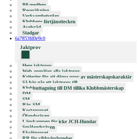
Bli medlem
Reseräkning
Verksamhetsplan
Klubbens förtjänsttecken
Avelsråd
Stadgar
6a7853fd0e9c0
Jaktprov
Hem jaktprov
Web-anmälan alla jaktprov
Kriterier för att döma prov av mästerskapskaraktär
Så här går ett jaktprov till
Klubbuttagning till DM tillika Klubbmästerskap
DM
SM
Räv-SM
Kostaprovet
Ölandsräven
Länskampen för icke JCH-Hundar
Smålandsräven
Eksjöprovet
RR för vildsvinshundar