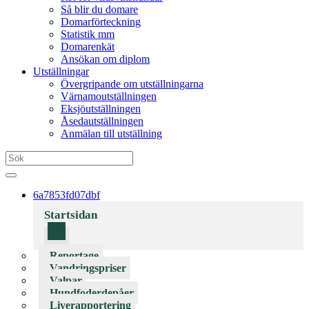
Så blir du domare
Domarförteckning
Statistik mm
Domarenkät
Ansökan om diplom
Utställningar
Övergripande om utställningarna
Värnamoutställningen
Eksjöutställningen
Åsedautställningen
Anmälan till utställning
6a7853fd07dbf
Startsidan
Reportage
Vandringspriser
Valpar
Hundfoderdepåer
Liverapportering