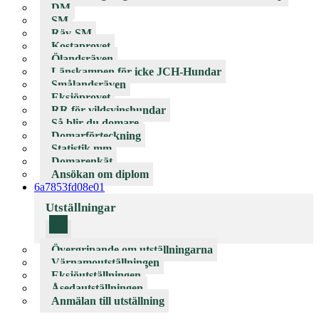
DM
SM
Räv-SM
Kostaprovet
Ölandsräven
Länskampen för icke JCH-Hundar
Smålandsräven
Eksjöprovet
RR för vildsvinshundar
Så blir du domare
Domarförteckning
Statistik mm
Domarenkät
Ansökan om diplom
6a7853fd08e01
Utställningar
Övergripande om utställningarna
Värnamoutställningen
Eksjöutställningen
Åsedautställningen
Anmälan till utställning