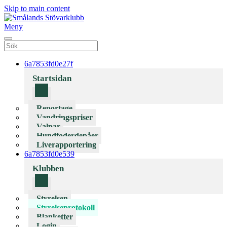
Skip to main content
Meny
6a7853fd0e27f
Startsidan
Reportage
Vandringspriser
Valpar
Hundfoderdepåer
Liverapportering
6a7853fd0e539
Klubben
Styrelsen
Styrelseprotokoll
Blanketter
Login