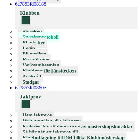
6a7853fd08188
Klubben
Styrelsen
Styrelseprotokoll
Blanketter
Login
Bli medlem
Reseräkning
Verksamhetsplan
Klubbens förtjänsttecken
Avelsråd
Stadgar
6a7853fd0860e
Jaktprov
Hem jaktprov
Web-anmälan alla jaktprov
Kriterier för att döma prov av mästerskapskaraktär
Så här går ett jaktprov till
Klubbuttagning till DM tillika Klubbmästerskap