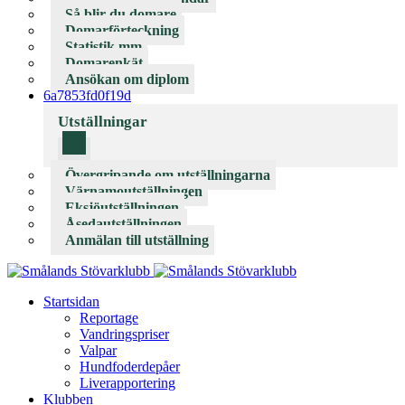
Så blir du domare
Domarförteckning
Statistik mm
Domarenkät
Ansökan om diplom
6a7853fd0f19d
Utställningar
Övergripande om utställningarna
Värnamoutställningen
Eksjöutställningen
Åsedautställningen
Anmälan till utställning
Startsidan
Reportage
Vandringspriser
Valpar
Hundfoderdepåer
Liverapportering
Klubben