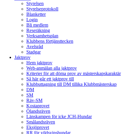
Styrelsen
Styrelseprotokoll
Blanketter
Login
Bli medlem
Reseräkning
Verksamhetsplan
Klubbens förtjänsttecken
Avelsråd
Stadgar
Jaktprov
Hem jaktprov
Web-anmälan alla jaktprov
Kriterier för att döma prov av mästerskapskaraktär
Så här går ett jaktprov till
Klubbuttagning till DM tillika Klubbmästerskap
DM
SM
Räv-SM
Kostaprovet
Ölandsräven
Länskampen för icke JCH-Hundar
Smålandsräven
Eksjöprovet
RR för vildsvinshundar